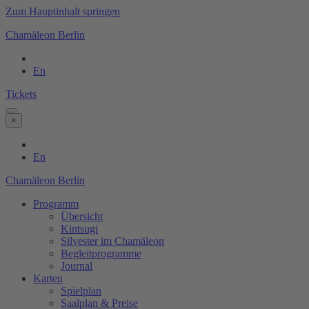
Zum Hauptinhalt springen
Chamäleon Berlin
En
Tickets
×
En
Chamäleon Berlin
Programm
Übersicht
Kintsugi
Silvester im Chamäleon
Begleitprogramme
Journal
Karten
Spielplan
Saalplan & Preise