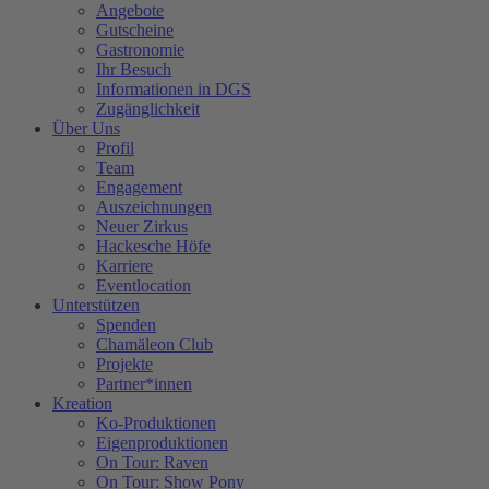
Angebote
Gutscheine
Gastronomie
Ihr Besuch
Informationen in DGS
Zugänglichkeit
Über Uns
Profil
Team
Engagement
Auszeichnungen
Neuer Zirkus
Hackesche Höfe
Karriere
Eventlocation
Unterstützen
Spenden
Chamäleon Club
Projekte
Partner*innen
Kreation
Ko-Produktionen
Eigenproduktionen
On Tour: Raven
On Tour: Show Pony