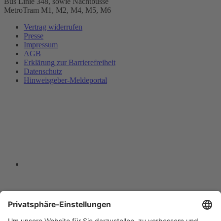
Bus Linie 348, sowie Nachtbusse
MetroTram M1, M2, M4, M5, M6
Vertrag widerrufen
Presse
Impressum
AGB
Erklärung zur Barrierefreiheit
Datenschutz
Hinweisgeber-Meldeportal